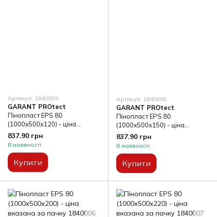
Артикул: 1840004
Артикул: 1840005
GARANT PROtect
GARANT PROtect
Пінопласт EPS 80
Пінопласт EPS 80
(1000х500х120) - ціна
(1000х500х150) - ціна
вказана за пачку
вказана за пачку
837.90 грн
837.90 грн
В наявності
В наявності
Купити
Купити