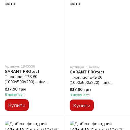
Артикул: 1840006
Артикул: 1840007
GARANT PROtect
GARANT PROtect
Пінопласт EPS 80
Пінопласт EPS 80
(1000х500х200) - ціна
(1000х500х220) - ціна
вказана за пачку
вказана за пачку
837.90 грн
837.90 грн
В наявності
В наявності
Купити
Купити