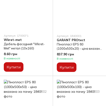
Артикул: 1700071
Артикул: 1840001
Wkret-met
GARANT PROtect
Дюбель фасадний "Wkret-
Пінопласт EPS 80
Met" метал (10х160)
(1000х500х20) - ціна вказана
за пачку
8.60 грн
837.90 грн
В наявності
В наявності
Купити
Купити