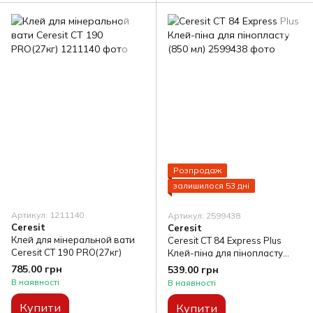
Розпродаж
залишилося 53 дні
Артикул: 1211140
Артикул: 2599438
Ceresit
Ceresit
Клей для мінеральной вати
Ceresit CТ 84 Express Plus
Ceresit CT 190 PRO(27кг)
Клей-піна для пінопласту
(850 мл)
785.00 грн
539.00 грн
В наявності
В наявності
Купити
Купити