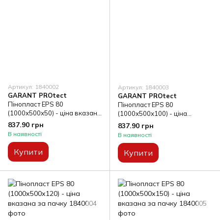
Артикул: 1840002
Артикул: 1840003
GARANT PROtect
GARANT PROtect
Пінопласт EPS 80
Пінопласт EPS 80
(1000х500х50) - ціна вказана
(1000х500х100) - ціна
за пачку
вказана за пачку
837.90 грн
837.90 грн
В наявності
В наявності
Купити
Купити