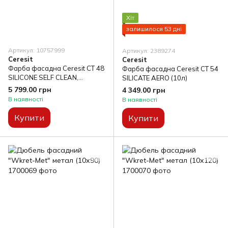
Хіт
залишилося 53 дні
Артикул: 10757999
Артикул: 2389274
Ceresit
Ceresit
Фарба фасадна Ceresit CT 48
Фарба фасадна Ceresit CT 54
SILICONE SELF CLEAN,
SILICATE AERO (10л)
прозора(10л)
5 799.00 грн
4 349.00 грн
В наявності
В наявності
Купити
Купити