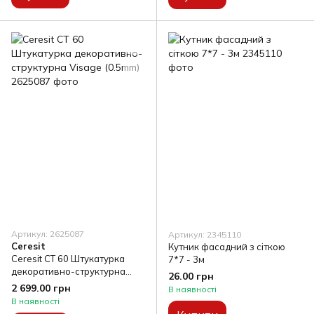
Артикул: 2625087
Артикул: 2345110
Ceresit
Кутник фасадний з сіткою
Ceresit CT 60 Штукатурка
7*7 - 3м
декоративно-структурна
26.00 грн
Visage (0.5mm)
2 699.00 грн
В наявності
В наявності