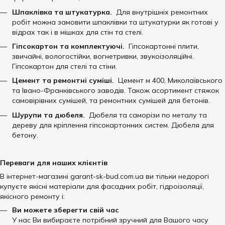
Шпаклівка та штукатурка.
Для внутрішніх ремонтних
робіт можна замовити шпаклівки та штукатурки як готові у
відрах так і в мішках для стін та стелі.
Гіпсокартон та комплектуючі.
Гіпсокартонні плити,
звичайні, вологостійки, вогнетривки, звукоізоляційні.
Гіпсокартон для стелі та стіни.
Цемент та ремонтні суміші.
Цемент м 400, Миколаївського
та Івано-Франківського заводів. Також асортимент стяжок
самовірівних сумішей, та ремонтних сумішей для бетонів.
Шурупи та дюбеля.
Дюбеля та саморізи по металу та
дереву для кріплення гіпсокартонних систем. Дюбеля для
бетону.
Переваги для наших клієнтів
В інтернет-магазині garant-sk-bud.com.ua ви тільки недорогі
купуєте якісні матеріали для фасадних робіт, гідроізоляції,
якісного ремонту і:
Ви можете зберегти свій час
У нас Ви вибираєте потрібний зручний для Вашого часу