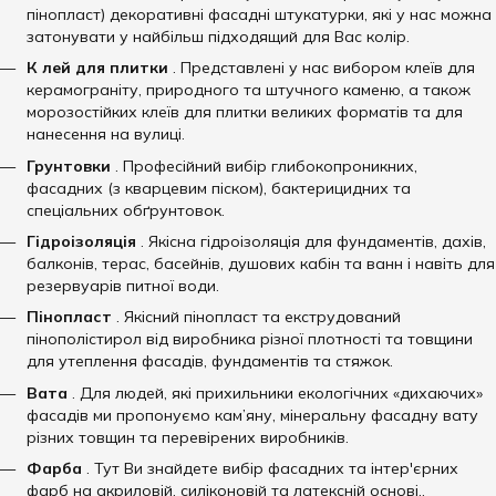
пінопласт) декоративні фасадні штукатурки, які у нас можна
затонувати у найбільш підходящий для Вас колір.
К
лей для плитки
. Представлені у нас вибором клеїв для
керамограніту, природного та штучного каменю, а також
морозостійких клеїв для плитки великих форматів та для
нанесення на вулиці.
Грунтовки
. Професійний вибір глибокопроникних,
фасадних (з кварцевим піском), бактерицидних та
спеціальних обґрунтовок.
Гідроізоляція
. Якісна гідроізоляція для фундаментів, дахів,
балконів, терас, басейнів, душових кабін та ванн і навіть для
резервуарів питної води.
Пінопласт
. Якісний пінопласт та екструдований
пінополістирол від виробника різної плотності та товщини
для утеплення фасадів, фундаментів та стяжок.
Вата
. Для людей, які прихильники екологічних «дихаючих»
фасадів ми пропонуємо кам’яну, мінеральну фасадну вату
різних товщин та перевірених виробників.
Фарба
. Тут Ви знайдете вибір фасадних та інтер'єрних
фарб на акриловій, силіконовій та латексній основі..