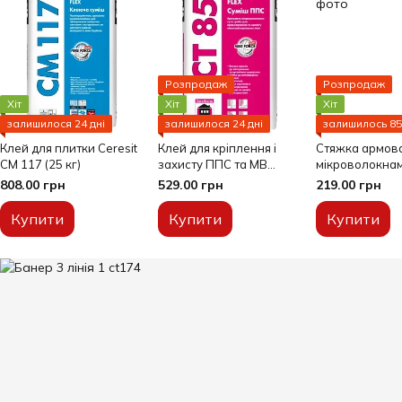
Розпродаж
Розпродаж
Хіт
Хіт
Хіт
залишилося 24 дні
залишилося 24 дні
залишилось 85
Клей для плитки Ceresit
Клей для кріплення і
Стяжка армов
CM 117 (25 кг)
захисту ППС та МВ
мікроволокна
Ceresit CT 85 Flex (25 кг)
Ceresit(25 кг)
808.00 грн
529.00 грн
219.00 грн
Купити
Купити
Купити