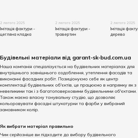
2 лютого 2025
2 лютого 2025
2 лютого 2025
Імітація фактури -
Імітація фактури -
Імітація факту
цегляна кладка
травертин
дерево
Будівельні матеріали від garant-sk-bud.com.ua
Наша компанія спеціалізується на будівельних матеріалах для
внутрішнього зовнішнього оздоблення, утеплення фасадів та
виконанні фасадних робіт. Позиціонуємо себе як центр
комплектації будівельних об'єктів, це працюємо в напрямку як з
невеликими так і з багатоповерховими будівельними об'єктами.
Також маємо власну тонувальну студію, що дозволяє
кольоровувати фасадні штукатурки та фарби у вибраний
замовником колір.
Як вибрати матеріал правильно
Чим серйозніше ви підходите до вибору будівельного