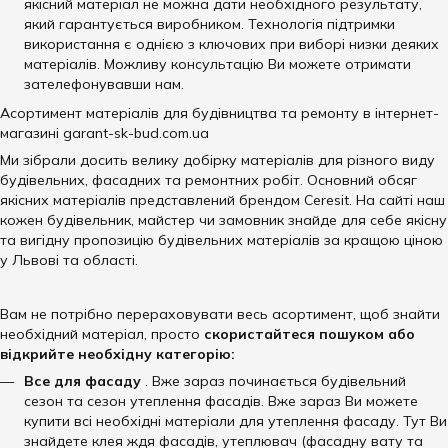
якісний матеріал не можна дати необхідного результату,
який гарантується виробником. Технологія підтримки
використання є однією з ключових при виборі низки деяких
матеріалів. Можливу консультацію Ви можете отримати
зателефонувавши нам.
Асортимент матеріалів для будівництва та ремонту в інтернет-
магазині garant-sk-bud.com.ua
Ми зібрали досить велику добірку матеріалів для різного виду
будівельних, фасадних та ремонтних робіт. Основний обсяг
якісних матеріалів представлений брендом Ceresit. На сайті наш
кожен будівельник, майстер чи замовник знайде для себе якісну
та вигідну пропозицію будівельних матеріалів за кращою ціною
у Львові та області.
Вам не потрібно перераховувати весь асортимент, щоб знайти
необхідний матеріал, просто
скористайтеся пошуком або
відкрийте необхідну категорію:
Все для фасаду
. Вже зараз починається будівельний
сезон та сезон утеплення фасадів. Вже зараз Ви можете
купити всі необхідні матеріали для утеплення фасаду. Тут Ви
знайдете клея ждя фасадів, утеплювач (фасадну вату та