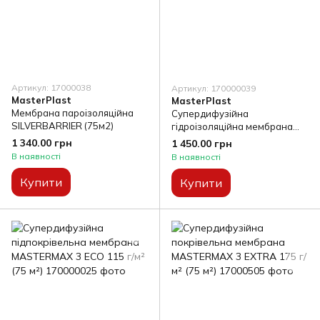
Артикул: 17000038
Артикул: 170000039
MasterPlast
MasterPlast
Мембрана пароізоляційна
Супердифузійна
SILVERBARRIER (75м2)
гідроізоляційна мембрана
Mastermax Difoil-S 95 г/м² (75
1 340.00 грн
1 450.00 грн
м2)
В наявності
В наявності
Купити
Купити