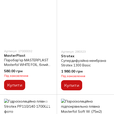
Артикул: 17000032
Артикул: 280323
MasterPlast
Strotex
Паробар'єр MASTERPLAST
Супердифузійна мембрана
Masterfol WHITE FOIL, білий
Strotex 1300 Basic
(75 м²)
580.00 грн
1 980.00 грн
Під замовлення
Під замовлення
Купити
Купити