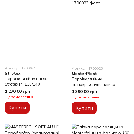
Артикул: 1700021
Артикул: 1700023
Strotex
MasterPlast
Гідроізоляційна плівка
Пароізоляційна
Strotex PP110/140
підпокрівельна плівка
Masterfol Soft W (75м2)
1 270.00 грн
1 390.00 грн
Під замовлення
Під замовлення
Купити
Купити