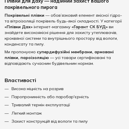
Плівки для даху — надійний захист вашого
покрівельного пирога
Покрівельні плівки
— обов’язковий елемент якісної гідро-
та вітроізоляції покрівель будь-якої складності. У категорії
«Плівки Дах»
інтернет-магазину
«Гарант СК БУД»
ви
знайдете високоякісні рішення для захисту утеплювачів,
кроквяної системи та внутрішнього простору від вологи,
конденсату та пилу.
Ми пропонуємо
супердифузійні мембрани, армовані
плівки, пароізоляцію
— усі товари сертифіковані та
відповідають сучасним будівельним нормам.
Властивості
Висока міцність на розрив
Паропроникність або паробар'єрність
Тривалий термін експлуатації
Легкий монтаж
Захист конструкцій від вологи та пилу