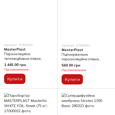
Артикул: 17000033
Артикул: 17000031
MasterPlast
MasterPlast
Пароізоляційна
Підпокрівельна
тепловідбивна плівка
пароізоляційна плівка
MASTERFOL SD 100 ALU (75
Masterfol Foil S (75 м²)
1 445.00 грн
560.00 грн
м²)
Під замовлення
Під замовлення
Купити
Купити