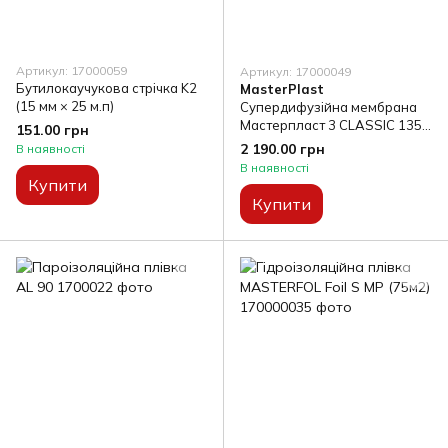
Артикул: 17000059
Артикул: 17000049
Бутилокаучукова стрічка K2
MasterPlast
(15 мм × 25 м.п)
Супердифузійна мембрана
Мастерпласт 3 CLASSIC 135
151.00 грн
г/м² (75 м²)
2 190.00 грн
В наявності
В наявності
Купити
Купити