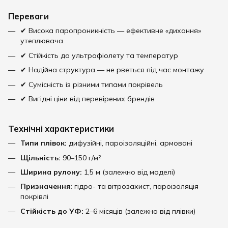
Переваги
✔ Висока паропроникність — ефективне «дихання»
утеплювача
✔ Стійкість до ультрафіолету та температур
✔ Надійна структура — не рветься під час монтажу
✔ Сумісність із різними типами покрівель
✔ Вигідні ціни від перевірених брендів
Технічні характеристики
Типи плівок:
дифузійні, пароізоляційні, армовані
Щільність:
90–150 г/м²
Ширина рулону:
1,5 м (залежно від моделі)
Призначення:
гідро- та вітрозахист, пароізоляція
покрівлі
Стійкість до УФ:
2–6 місяців (залежно від плівки)