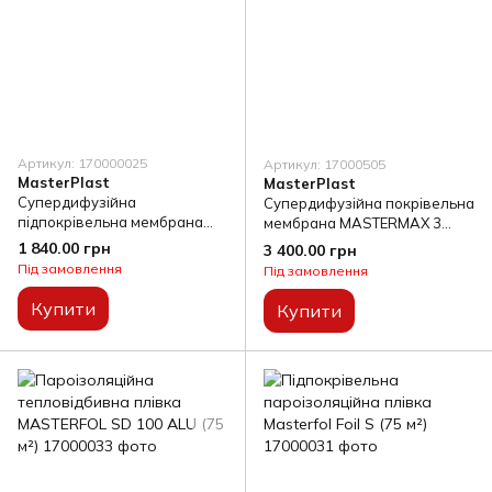
Артикул: 170000025
Артикул: 17000505
MasterPlast
MasterPlast
Cупердифузійна
Супердифузійна покрівельна
підпокрівельна мембрана
мембрана MASTERMAX 3
MASTERMAX 3 ECO 115 г/м²
EXTRA 175 г/м² (75 м²)
1 840.00 грн
3 400.00 грн
(75 м²)
Під замовлення
Під замовлення
Купити
Купити