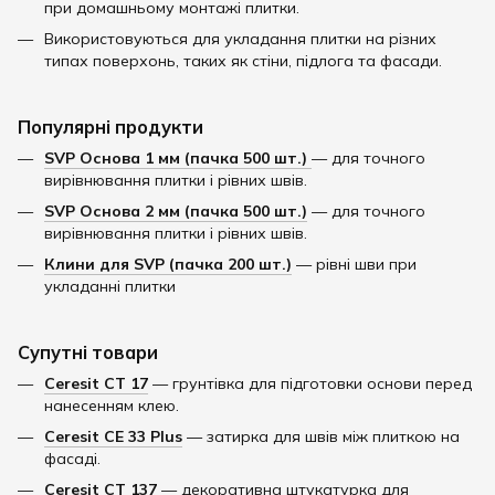
при домашньому монтажі плитки.
Використовуються для укладання плитки на різних
типах поверхонь, таких як стіни, підлога та фасади.
Популярні продукти
SVP Основа 1 мм (пачка 500 шт.)
— для точного
вирівнювання плитки і рівних швів.​
SVP Основа 2 мм (пачка 500 шт.)
— для точного
вирівнювання плитки і рівних швів.​
Клини для SVP (пачка 200 шт.)
— рівні шви при
укладанні плитки
Супутні товари
Ceresit CT 17
— грунтівка для підготовки основи перед
нанесенням клею.​
Ceresit CE 33 Plus
— затирка для швів між плиткою на
фасаді.​
Ceresit CT 137
— декоративна штукатурка для