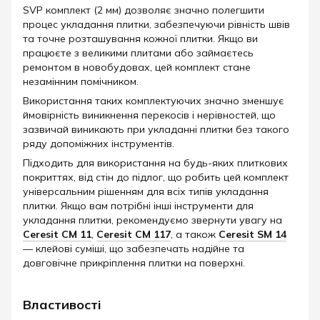
SVP комплект (2 мм) дозволяє значно полегшити
процес укладання плитки, забезпечуючи рівність швів
та точне розташування кожної плитки. Якщо ви
працюєте з великими плитами або займаєтесь
ремонтом в новобудовах, цей комплект стане
незамінним помічником.
Використання таких комплектуючих значно зменшує
ймовірність виникнення перекосів і нерівностей, що
зазвичай виникають при укладанні плитки без такого
ряду допоміжних інструментів.
Підходить для використання на будь-яких плиткових
покриттях, від стін до підлог, що робить цей комплект
універсальним рішенням для всіх типів укладання
плитки. Якщо вам потрібні інші інструменти для
укладання плитки, рекомендуємо звернути увагу на
Ceresit СM 11
,
Ceresit СМ 117
, а також
Ceresit SM 14
— клейові суміші, що забезпечать надійне та
довговічне прикріплення плитки на поверхні.
Властивості