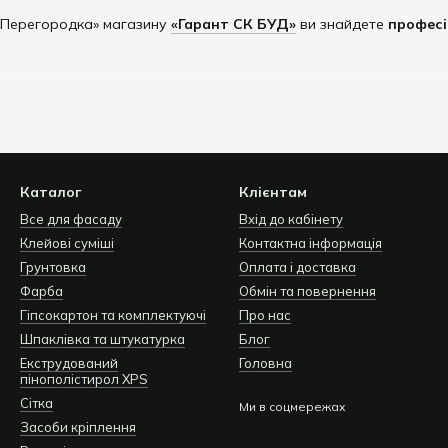
 / Перегородка» магазину
«Гарант СК БУД»
ви знайдете
професі
льна здатність
артонними системами
Каталог
Клієнтам
вогнестійкість
Все для фасаду
Вхід до кабінету
та фіксації
Клейові суміші
Контактна інформація
остей з часом
Грунтовка
Оплата і доставка
Фарба
Обмін та повернення
Гіпсокартон та комплектуючі
Про нас
ї вати
Шпаклівка та штукатурка
Блог
инання (до 60 дБ)
Екструдований
Головна
пінополістирол XPS
ляції приміщень
Сітка
Ми в соцмережах
стемах з гіпсокартоном
Засоби кріплення