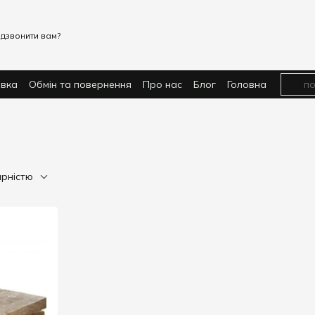
дзвонити вам?
авка
Обмін та повернення
Про нас
Блог
Головна
ярністю