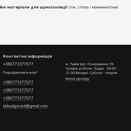
йні матеріали для шумоізоляції
стін, стель і міжкімнатних
Контактна інформація
+380773377077
м. Львів вул. Конюшинна 19.
Графік роботи : Будні: 09:00 -
Передзвонити вам?
17:00 Вихідні: Субота - Неділя
Мапа проїзду
+380773377077
+380773377077
+380773377077
skbudgarant@gmail.com