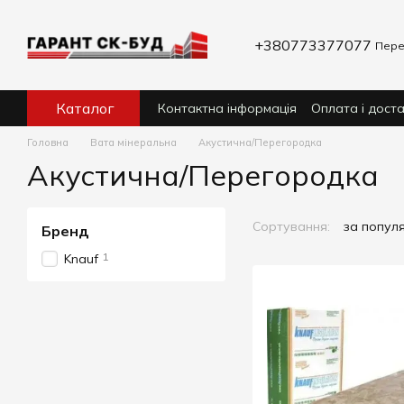
Перейти до основного контенту
+380773377077
Пере
Каталог
Контактна інформація
Оплата і дост
Головна
Вата мінеральна
Акустична/Перегородка
Акустична/Перегородка
Сортування:
за попул
Бренд
1
Knauf