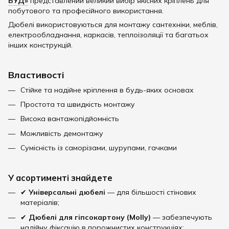
БУД»
представлений великий вибір якісних кріплень для
побутового та професійного використання.
Дюбелі використовуються для монтажу сантехніки, меблів,
електрообладнання, каркасів, теплоізоляції та багатьох
інших конструкцій.
Властивості
Стійке та надійне кріплення в будь-яких основах
Простота та швидкість монтажу
Висока вантажопідйомність
Можливість демонтажу
Сумісність із саморізами, шурупами, гачками
У асортименті знайдете
✔
Універсальні дюбелі
— для більшості стінових
матеріалів;
✔
Дюбелі для гіпсокартону (Molly)
— забезпечують
надійну фіксацію в порожнистих конструкціях;