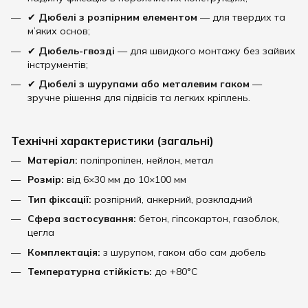
✔
Дюбелі з розпірним елементом
— для твердих та
м’яких основ;
✔
Дюбель-гвозді
— для швидкого монтажу без зайвих
інструментів;
✔
Дюбелі з шурупами або металевим гаком
—
зручне рішення для підвісів та легких кріплень.
Технічні характеристики (загальні)
Матеріал:
поліпропілен, нейлон, метал
Розмір:
від 6×30 мм до 10×100 мм
Тип фіксації:
розпірний, анкерний, розкладний
Сфера застосування:
бетон, гіпсокартон, газоблок,
цегла
Комплектація:
з шурупом, гаком або сам дюбель
Температурна стійкість:
до +80°C