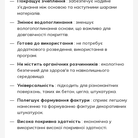
Покращує зчеплення
: забезпечує надійне
з'єднання між основою та наступними шарами
матеріалів.
Змінює водопоглинання
: зменшує
вологопоглинання основи, що важливо для
довговічності покриттів.
Готова до використання
: не потребує
додаткового розведення, використання в
програмі.
Не містить органічних розчинників
: екологічно
безпечний для здоров'я та навколишнього
середовища.
Універсальність
: підходить для різноманітних
поверхонь, таких як бетон, цегла, штукатурка.
Полегшує формування фактури
: сприяє легшому
нанесенню та формуванню фактури декоративних
штукатурок.
Висока покривна здатність
: економічна у
використанні високої покривної здатності.