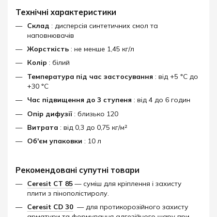
Технічні характеристики
Склад
: дисперсія синтетичних смол та
наповнювачів
Жорсткість
: не менше 1,45 кг/л
Колір
: білий
Температура під час застосування
: від +5 °C до
+30 °C
Час підвищення до 3 ступеня
: від 4 до 6 годин
Опір дифузії
: близько 120
Витрата
: від 0,3 до 0,75 кг/м²
Об'єм упаковки
: 10 л
Рекомендовані супутні товари
Ceresit CT 85
— суміш для кріплення і захисту
плити з пінополістиролу.
Ceresit CD 30
— для протикорозійного захисту
арматури та формування адгезійного шару при