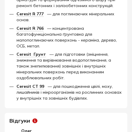
ремонті бетонних і залізобетонних конструкцій.
Ceresit R 777
— для поглинаючих мінеральних
основ.
Ceresit R 766
— концентрована
багатофункціональна ґрунтовка для
малопоглинаючих поверхонь - кераміка, дерево,
ОСБ, метал.
Ceresit
Грунт
— для підготовки (зміцнення,
зниження та вирівнювання водопоглинання, а
також знепилювання) зовнішніх і внутрішніх
мінеральних поверхонь перед виконанням
оздоблювальних робіт.
Ceresit CT 99
— для пошкодження цвілі, моху,
лишайників і мікроорганізмів на рослинних основах
у внутрішніх та зовнішніх будівлях.
Відгуки
1
Олег