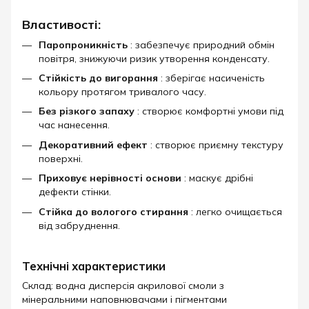
Властивості:
Паропроникність
: забезпечує природний обмін
повітря, знижуючи ризик утворення конденсату.
Стійкість до вигорання
: зберігає насиченість
кольору протягом тривалого часу.
Без різкого запаху
: створює комфортні умови під
час нанесення.
Декоративний ефект
: створює приємну текстуру
поверхні.
Приховує нерівності основи
: маскує дрібні
дефекти стінки.
Стійка до вологого стирання
: легко очищається
від забруднення.
Технічні характеристики
Склад: водна дисперсія акрилової смоли з
мінеральними наповнювачами і пігментами