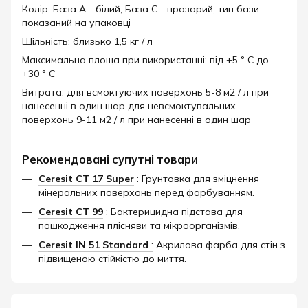
Колір: База А - білий; База С - прозорий; тип бази
показаний на упаковці
Щільність: близько 1,5 кг / л
Максимальна площа при використанні: від +5 ° С до
+30 ° С
Витрата: для всмоктуючих поверхонь 5-8 м2 / л при
нанесенні в один шар для невсмоктувальних
поверхонь 9-11 м2 / л при нанесенні в один шар
Рекомендовані супутні товари
Ceresit CT 17 Super
: Ґрунтовка для зміцнення
мінеральних поверхонь перед фарбуванням.
Ceresit CT 99
: Бактерицидна підстава для
пошкодження плісняви ​​та мікроорганізмів.
Ceresit IN 51 Standard
:
Акрилова фарба для стін з
підвищеною стійкістю до миття.