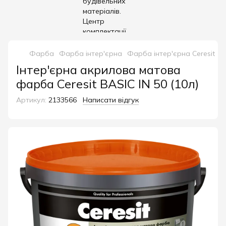
Фарба
Фарба інтер'єрна
Фарба інтер'єрна Ceresit
І
Інтер'єрна акрилова матова
фарба Ceresit BASIC IN 50 (10л)
Артикул:
2133566
Написати відгук