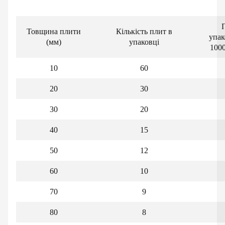
Товщина плити
Кількість плит в
упак
(мм)
упаковці
100
10
60
20
30
30
20
40
15
50
12
60
10
70
9
80
8