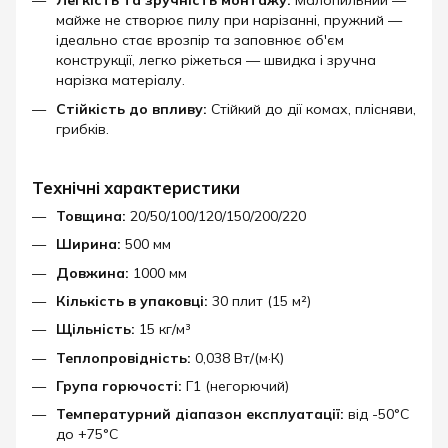
Легкість та зручність монтажу:
Малопильний —
майже не створює пилу при нарізанні, пружний —
ідеально стає врозпір та заповнює об'єм
конструкції, легко ріжеться — швидка і зручна
нарізка матеріалу.
Стійкість до впливу:
Стійкий до дії комах, плісняви,
грибків.
Технічні характеристики
Товщина:
20/50/100/120/150/200/220
Ширина:
500 мм
Довжина:
1000 мм
Кількість в упаковці:
30 плит (15 м²)
Щільність:
15 кг/м³
Теплопровідність:
0,038 Вт/(м·К)
Група горючості:
Г1 (негорючий)
Температурний діапазон експлуатації:
від -50°C
до +75°C