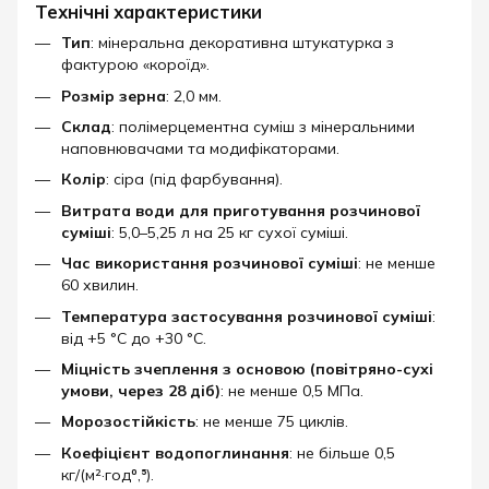
Технічні характеристики
Тип
: мінеральна декоративна штукатурка з
фактурою «короїд».
Розмір зерна
: 2,0 мм.
Склад
: полімерцементна суміш з мінеральними
наповнювачами та модифікаторами.
Колір
: сіра (під фарбування).
Витрата води для приготування розчинової
суміші
: 5,0–5,25 л на 25 кг сухої суміші.
Час використання розчинової суміші
: не менше
60 хвилин.
Температура застосування розчинової суміші
:
від +5 °C до +30 °C.
Міцність зчеплення з основою (повітряно-сухі
умови, через 28 діб)
: не менше 0,5 МПа.
Морозостійкість
: не менше 75 циклів.
Коефіцієнт водопоглинання
: не більше 0,5
кг/(м²·год⁰,⁵).