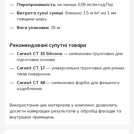
Паропроникність
: не менше 0,05 мг/(м·год·Па).
Витрата сухої суміші
: близько 1,5 кг/м² на 1 мм
товщини шару.
Вага упаковки
: 25 кг.​
Рекомендовані супутні товари
Ceresit CT 15 Silicone
— силіконова ґрунтовка для
підготовки основи.
Ceresit CT 17
— універсальна ґрунтовка для різних
типів поверхонь.
Ceresit CT 48
— силіконова фарба для фінішного
оздоблення.​
Використання цих матеріалів у комплексі дозволить
досягти найкращих результатів у обробці фасадів та
внутрішніх приміщень.​