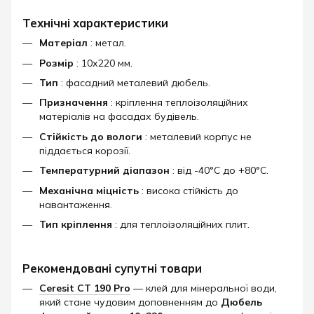
Технічні характеристики
Матеріал
: метал.
Розмір
: 10х220 мм.
Тип
: фасадний металевий дюбель.
Призначення
: кріплення теплоізоляційних
матеріалів на фасадах будівель.
Стійкість до вологи
: металевий корпус не
піддається корозії.
Температурний діапазон
: від -40°C до +80°C.
Механічна міцність
: висока стійкість до
навантаження.
Тип кріплення
: для теплоізоляційних плит.
Рекомендовані супутні товари
Ceresit CT 190 Pro
— клей для мінеральної води,
який стане чудовим доповненням до
Дюбель