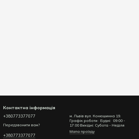
Контактна інформація
+380773377077
м. Львів вул. Конюшинна 19.
Графік роботи : Будні: 09:00 -
Передзвонити вам?
17:00 Вихідні: Субота - Неділя
Мапа проїзду
+380773377077