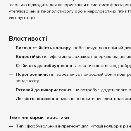
ідеально підходить для використання в системах фасадного
утеплювачем із пінополістиролу або мінераловатних плит (т
експлуатації).
Властивості
Висока стійкість кольору
: забезпечує довговічний де
Водостійкість
: ефективно захищає поверхню від вплив
Стійкість до забруднення
: легко очищається від забр
Паропроникність
: забезпечує природний обмін повітр
конденсату.
Готовий до використання
: не потребує додаткового 
Легкість нанесення
: можна наносити пензлем, валико
Технічні характеристики
Тип
: фарбувальний імпрегнант для імітації кольорів різн