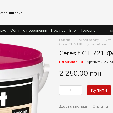
дзвонити вам?
авка
Обмін та повернення
Про нас
Блог
Головна
Головна
Все для фасаду
Іміта
Ceresit CT 721 Фарбувальний імпрегн
Ceresit CT 721 
Під замовлення
Артикул: 2625073
2 250.00 грн
Купити
Доставка від
Оплата