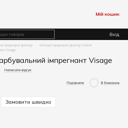
Мій кошик
Вхід
ція природніх фактур
Імітація природніх фактур Ceresit
ант Visage
Фарбувальний імпрегнант Visage
Написати відгук
Порівняти
В бажання
Замовити швидко