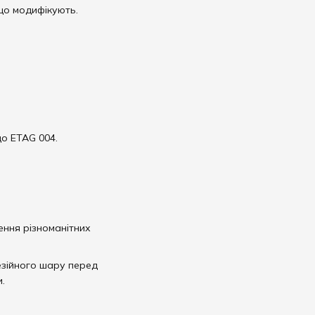
що модифікують.
до ETAG 004.
ення різноманітних
езійного шару перед
.