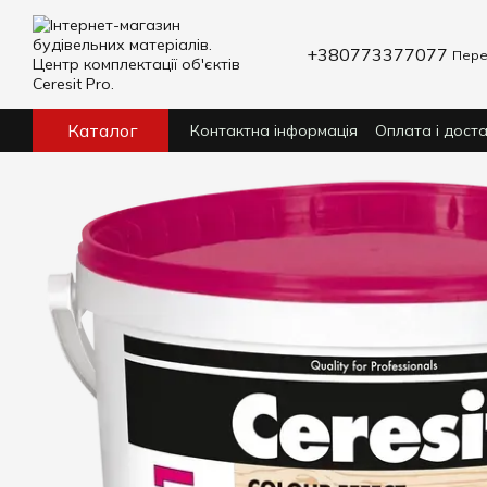
Перейти до основного контенту
+380773377077
Пере
Каталог
Контактна інформація
Оплата і дост