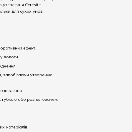
 утеплення Ceresit з
ільки для сухих умов
коративний ефект.
у вологи.
уднення.
я, запобігаючи утворенню
розведення.
м, губкою або розпилювачем.
их матеріалів.