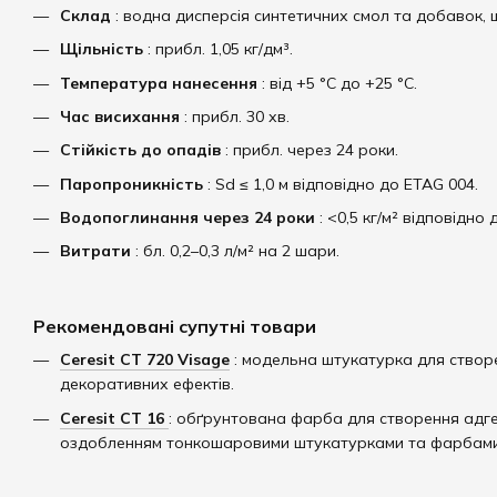
Склад
: водна дисперсія синтетичних смол та добавок, 
Щільність
: прибл. 1,05 кг/дм³.
Температура нанесення
: від +5 °C до +25 °C.
Час висихання
: прибл. 30 хв.
Стійкість до опадів
: прибл. через 24 роки.
Паропроникність
: Sd ≤ 1,0 м відповідно до ETAG 004.
Водопоглинання через 24 роки
: <0,5 кг/м² відповідно 
Витрати
: бл. 0,2–0,3 л/м² на 2 шари.​
Рекомендовані супутні товари
Ceresit CT 720 Visage
: модельна штукатурка для створ
декоративних ефектів.
Ceresit
CT 16
: обґрунтована фарба для створення адг
оздобленням тонкошаровими штукатурками та фарбами