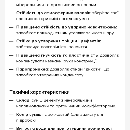
мінеральними та органічними основами.
Стійкість до атмосферних впливів
: зберігає свої
властивості при зміні погодних умов.
Підвищена стійкість до ударних навантажень
:
запобігає пошкодженням утеплювального шару.
Стійка до утворення тріщин і дефектів
:
забезпечує довговічність покриття.
Підвищена гнучкість та пластичність
: дозволяє
компенсувати незначні рухи конструкції.
Паропроникна
: дозволяє стінам "дихати", що
запобігає утворенню конденсату.​
Технічні характеристики
Склад
: суміш цементу з мінеральними
наповнювачами та органічними модифікаторами.
Колір суміші
: сіро-жовтий (для захисту від
підробок).
Витрата води для приготування розчинової