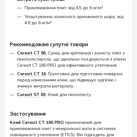
Приклеювання плит: від 4,5 до 6 кг/м².
Улаштування захисного армованого шару: від
4,8 до 6 кг/м².​
Рекомендовані супутні товари
Ceresit CT 85
: Суміш для кріплення і захисту плит з
пінополістиролу, що ідеально поєднуються з клеєм
Ceresit CT 180 PRO для ефективного утеплення.
Ceresit CT 16
: Ґрунтовка для підготовки поверхні
перед нанесенням клею, що підвищує адгезію і
знижує витрати матеріалу.
Ceresit ST 83:
Клей для пінопласту
Застосування
Клей Ceresit CT 180 PRO
призначений для
приклеювання плит з мінеральної вати в системах
зовнішнього утеплення (ETICS). Він підходить для