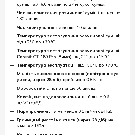
суміші
: 5,7–6,0 л води на 27 кг сухої суміші.
Час використання розчинової суміші
: не менше
180 хвилин.
Час коригування
: не менше 10 хвилин.
Температура застосування розчинової суміші
:
від +5 °C до +30 °C.
Температура застосування розчинової суміші
Ceresit CT 180 Pro (Зима)
: від 0 °C до +15 °C.
Температура експлуатації
: від −50 °C до +70 °C.
Міцність зчеплення з основою (повітряно-сухі
умови, через 28 діб)
: приблизно 0,8 МПа.
Морозостійкість
: не менше 50 циклів.
Коефіцієнт водопоглинання
: не більше 0,6
кг/(м²·год⁰,⁵).
Паропроникність
: не менше 0,1 мг/(м·год·Па).
Границя міцності на стиск (через 28 діб)
: не
менше 4 МПа.
Витрата сухої суміші
: