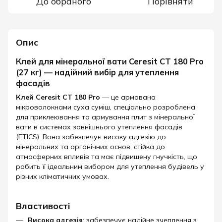
До обраного
Порівняти
Опис
Клей для мінеральної вати Ceresit CT 180 Pro
(27 кг) — надійний вибір для утеплення
фасадів
Клей Ceresit CT 180 Pro
— це армована
мікроволокнами суха суміш, спеціально розроблена
для приклеювання та армування плит з мінеральної
вати в системах зовнішнього утеплення фасадів
(ETICS). Вона забезпечує високу адгезію до
мінеральних та органічних основ, стійка до
атмосферних впливів та має підвищену гнучкість, що
робить її ідеальним вибором для утеплення будівель у
різних кліматичних умовах.​
Властивості
Висока адгезія
: забезпечує надійне зчеплення з