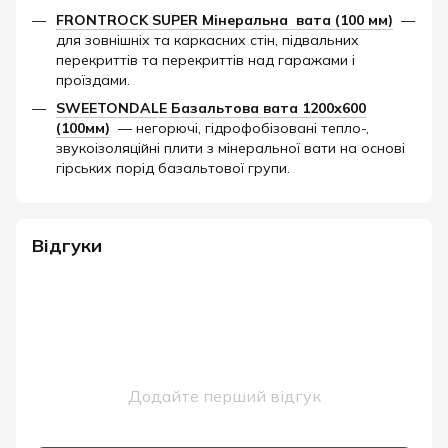
FRONTROCK SUPER Мінеральна вата (100 мм)
—
для зовнішніх та каркасних стін, підвальних
перекриттів та перекриттів над гаражами і
проїздами.
SWEETONDALE Базальтова вата 1200х600
(100мм)
— негорючі, гідрофобізовані тепло-,
звукоізоляційні плити з мінеральної вати на основі
гірських порід базальтової групи.
Відгуки
Додайте перший відгук