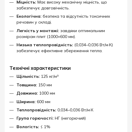
Міцність:
Має високу механічну міцність, що
забезпечує довговічність.
Екологічна:
безпека та відсутність токсичних
речовин у складі.
Легкість у монтажі:
завдяки оптимальним
розмірам плит (1000×600 мм).​
Низька теплопровідність:
(0,034–0,036 Вт/м·К)
забезпечує ефективне збереження тепла.
Технічні характеристики
Щільність:
125 кг/м³
Товщина:
150 мм
Довжина:
1000 мм
Ширина:
600 мм
Теплопровідність:
0,034–0,036 Вт/м·К
Група горючості:
НГ (негорючий)
Вологість:
≤ 1%