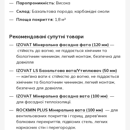
Паропроникність:
Висока
Склад:
Базальтова порода, карбамідні смоли
Площа покриття:
1,8 м²​
Рекомендовані супутні товари
IZOVAT Мінеральна фасадна фата (120 мм)
—
стійкість до вогню, не піддається хімічним та
біологічним чинникам, легкий монтаж, безпечна для
довкілля
IZOVAT LS Базальтова вата/Утеплювач (50 мм
)
— кам'яна вати є стійкістю до вогню, не піддається
хімічним та біологічним чинникам, легкий монтаж,
безпечна для довкілля..
IZOVAT Мінеральна фасадна вата (100 мм)
—
для фасадної теплоізоляції.
ROCKMIN PLUS Мінеральна вата (100 мм)
— для
вентильованих покриттів і горищ, дерев'яних
балкових перекриттів, підвісних стель, легких
каркасних стін і перегородок.