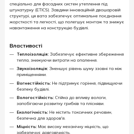
спеціально для фасадних систем утеплення під
штукатурку (ETICS). Завдяки інноваційній двошаровій
структурі, ця вата забезпечує оптимальне поєднання
жорсткості та легкості, що полегшує монтаж та знижує
навантаження на конструкцію будівлі.​
Властивості
Теплоізоляція:
Забезпечує ефективне збереження
тепла, знижуючи витрати на опалення.
Звукоізоляція:
Зменшує рівень шуму ззовні та між
приміщеннями.
Вогнестійкість:
Не підтримує горіння, підвищуючи
безпеку будівлі.
Вологостійкість:
Стійка до впливу вологи,
запобігаючи розвитку грибків та плісняви.
Екологічність:
Не містить токсичних речовин,
безпечна для здоров'я.
Міцність:
Має високу механічну міцність, що
забезпечує довговічність.