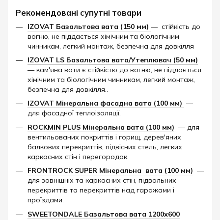
Рекомендовані супутні товари
IZOVAT Базальтова вата (150 мм)
— стійкість до
вогню, не піддається хімічним та біологічним
чинникам, легкий монтаж, безпечна для довкілля
IZOVAT LS Базальтова вата/Утеплювач (50 мм
)
— кам'яна вати є стійкістю до вогню, не піддається
хімічним та біологічним чинникам, легкий монтаж,
безпечна для довкілля..
IZOVAT Мінеральна фасадна вата (100 мм)
—
для фасадної теплоізоляції.
ROCKMIN PLUS Мінеральна вата (100 мм)
— для
вентильованих покриттів і горищ, дерев'яних
балкових перекриттів, підвісних стель, легких
каркасних стін і перегородок.
FRONTROCK SUPER Мінеральна вата (100 мм)
—
для зовнішніх та каркасних стін, підвальних
перекриттів та перекриттів над гаражами і
проїздами.
SWEETONDALE Базальтова вата 1200х600