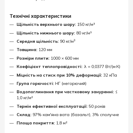
Технічні характеристики
Щільність верхнього шару:
150 кг/м³
Щільність нижнього шару:
80 кг/м³
3
Середня щільність:
90 кг/м
Товщина:
120 мм
Розміри плити:
1000 × 600 мм
Коефіцієнт теплопровідності:
λ = 0,0377 Вт/(м·К)
Міцність на стиск при 10% деформації:
32 кПа
Група горючості:
НГ (негорючий)
Водопоглинання при частковому зануренні:
≤
1,0 кг/м²
Термін ефективної експлуатації:
50 років
Склад:
97% кам'яна вата (базальт), 3% сполучне
Площа покриття:
1,8 м²​