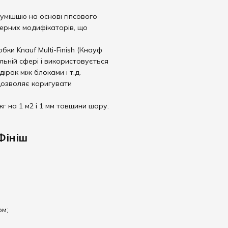
сумішшю на основі гіпсового
ерних модифікаторів, що
бки Knauf Multi-Finish (Кнауф
льній сфері і використовується
рок між блоками і т.д.
дозволяє коригувати
кг на 1 м2 і 1 мм товщини шару.
Фініш
ом;