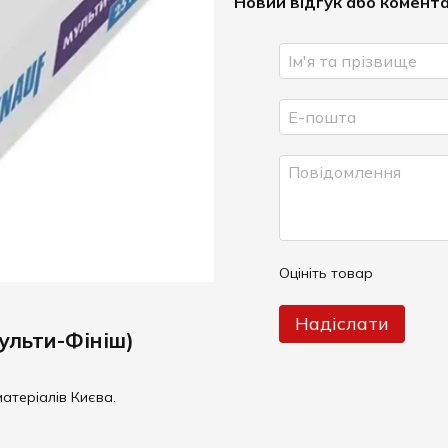
Новий відгук або комент
Оцініть товар
Надіслати
ульти-Фініш)
атеріалів Києва.