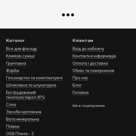
Каталог
Клієнтам
Все для фасаду
Вхід до кабінету
Клейові суміші
Контактна інформація
Грунтовка
Оплата і доставка
Фарба
Обмін та повернення
Гіпсокартон та комплектуючі
Про нас
Шпаклівка та штукатурка
Блог
Екструдований
Головна
пінополістирол XPS
Сітка
Ми в соцмережах
Засоби кріплення
Вата мінеральна
Плівки
OSB Плита - 3