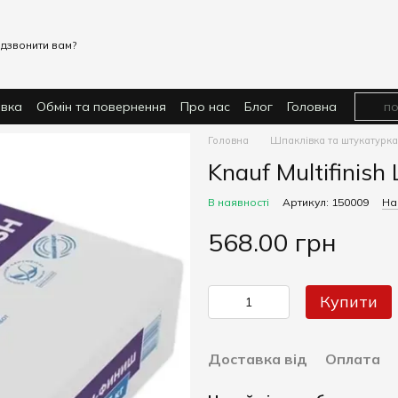
дзвонити вам?
авка
Обмін та повернення
Про нас
Блог
Головна
Головна
Шпаклівка та штукатурка
Knauf Multifinish
В наявності
Артикул: 150009
На
568.00 грн
Купити
Доставка від
Оплата