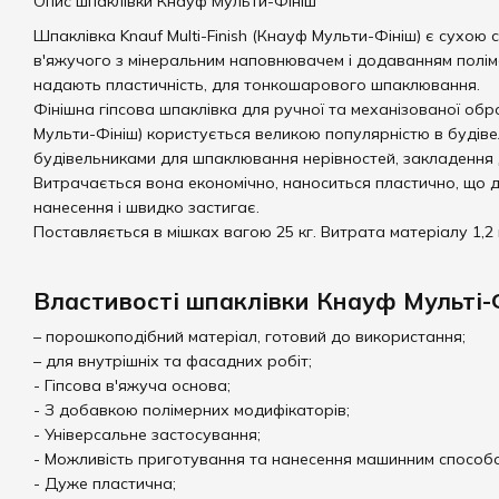
Опис шпаклівки Кнауф Мульти-Фініш
Шпаклівка Knauf Multi-Finish (Кнауф Мульти-Фініш) є сухою 
в'яжучого з мінеральним наповнювачем і додаванням полім
надають пластичність, для тонкошарового шпаклювання.
Фінішна гіпсова шпаклівка для ручної та механізованої обро
Мульти-Фініш) користується великою популярністю в будіве
будівельниками для шпаклювання нерівностей, закладення ді
Витрачається вона економічно, наноситься пластично, що 
нанесення і швидко застигає.
Поставляється в мішках вагою 25 кг. Витрата матеріалу 1,2 
Властивості шпаклівки Кнауф Мульті-
– порошкоподібний матеріал, готовий до використання;
– для внутрішніх та фасадних робіт;
- Гіпсова в'яжуча основа;
- З добавкою полімерних модифікаторів;
- Універсальне застосування;
- Можливість приготування та нанесення машинним способ
- Дуже пластична;