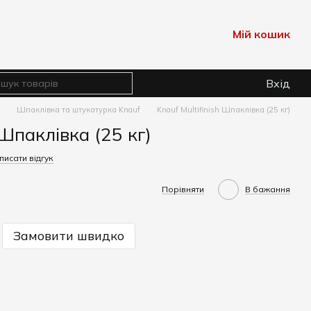
Мій кошик
Вхід
Шпаклівка та штукатурка Knauf
Knauf Multifinish Шпаклівка (25 кг)
 Шпаклівка (25 кг)
писати відгук
Порівняти
В бажання
Замовити швидко