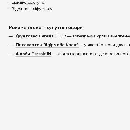
- швидко сохнуча;
- Відмінно шліфується.
Рекомендовані супутні товари
Ґрунтовка Ceresit CT 17
— забезпечує краще зчеплення
Гіпсокартон Rigips або Knauf
— у якості основи для ш
Фарби Ceresit IN
— для завершального декоративного 