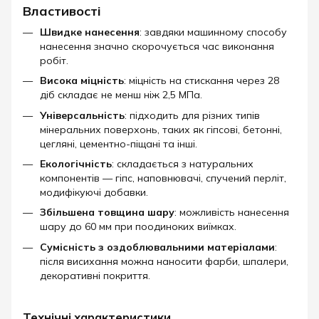
Властивості
Швидке нанесення
: завдяки машинному способу
нанесення значно скорочується час виконання
робіт.
Висока міцність
: міцність на стискання через 28
діб складає не менш ніж 2,5 МПа.
Універсальність
: підходить для різних типів
мінеральних поверхонь, таких як гіпсові, бетонні,
цегляні, цементно-піщані та інші.
Екологічність
: складається з натуральних
компонентів — гіпс, наповнювачі, спучений перліт,
модифікуючі добавки.
Збільшена товщина шару
: можливість нанесення
шару до 60 мм при поодиноких виїмках.
Сумісність з оздоблювальними матеріалами
:
після висихання можна наносити фарби, шпалери,
декоративні покриття.
Технічні характеристики