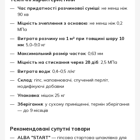
Час придатності розчинової суміші
: не менш ніж
90 хв
Міцність зчеплення з основою
: не менш ніж 0,2
МПа
Витрата розчину на 1 м² при товщині шару 10
мм
: 5,0–9,0 кг
Максимальний розмір часток
: 0,63 мм
Міцність на стискання через 28 діб
: 2,5 МПа
Витрата води
: 0,4–0,5 л/кг
Склад
: гіпс, наповнювачі, спучений перліт,
модифікуючі добавки
Упаковка
: мішок 25 кг
Зберігання
: у сухому приміщенні, термін зберігання
— до 9 місяців
Рекомендовані супутні товари
ALBA "START"
— гіпсова стартова шпаклівка для