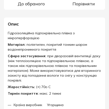
До обраного
Порівняти
Опис
Гідроізоляційна підпокрівельна плівка з
мікроперфорацією
Матеріал:
поліетилен, покритий тонким шаром
водонепроникного покриття
Сфера застосування:
при дворазовій вентиляції даху
(між теплоізоляцією та підпокрівельною плівкою, а
також між підпокрівельною плівкою та покрівельним
матеріалом). Може використовуватися для вторинного
захисту від попадання вологи та снігу у конструкцію
покрівлі.
Жаростійкість:
(+) 70o С
Термін покриття:
макс. 2 тижні
Країна виробник Угорщина