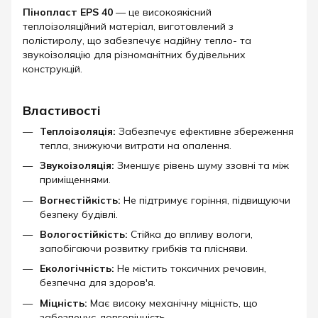
Пінопласт EPS 40
— це високоякісний
теплоізоляційний матеріал, виготовлений з
полістиролу, що забезпечує надійну тепло- та
звукоізоляцію для різноманітних будівельних
конструкцій.​
Властивості
Теплоізоляція:
Забезпечує ефективне збереження
тепла, знижуючи витрати на опалення.
Звукоізоляція:
Зменшує рівень шуму ззовні та між
приміщеннями.
Вогнестійкість:
Не підтримує горіння, підвищуючи
безпеку будівлі.
Вологостійкість:
Стійка до впливу вологи,
запобігаючи розвитку грибків та плісняви.
Екологічність:
Не містить токсичних речовин,
безпечна для здоров'я.
Міцність:
Має високу механічну міцність, що
забезпечує довговічність.​