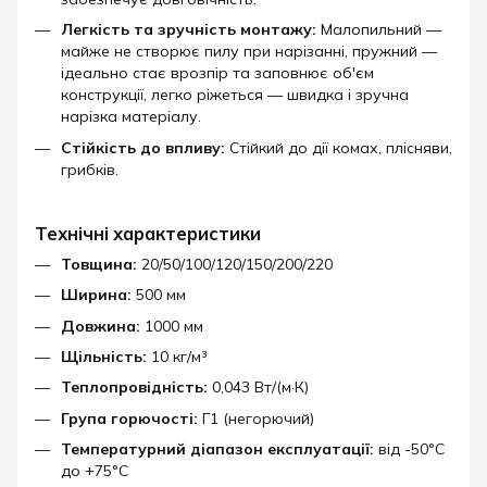
Легкість та зручність монтажу:
Малопильний —
майже не створює пилу при нарізанні, пружний —
ідеально стає врозпір та заповнює об'єм
конструкції, легко ріжеться — швидка і зручна
нарізка матеріалу.
Стійкість до впливу:
Стійкий до дії комах, плісняви,
грибків.​
Технічні характеристики
Товщина:
20/50/100/120/150/200/220
Ширина:
500 мм
Довжина:
1000 мм
Щільність:
10 кг/м³
Теплопровідність:
0,043 Вт/(м·К)
Група горючості:
Г1 (негорючий)
Температурний діапазон експлуатації:
від -50°C
до +75°C​