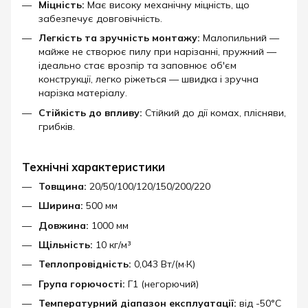
Міцність:
Має високу механічну міцність, що
забезпечує довговічність.​
Легкість та зручність монтажу:
Малопильний —
майже не створює пилу при нарізанні, пружний —
ідеально стає врозпір та заповнює об'єм
конструкції, легко ріжеться — швидка і зручна
нарізка матеріалу.
Стійкість до впливу:
Стійкий до дії комах, плісняви,
грибків.​
Технічні характеристики
Товщина:
20/50/100/120/150/200/220
Ширина:
500 мм
Довжина:
1000 мм
Щільність:
10 кг/м³
Теплопровідність:
0,043 Вт/(м·К)
Група горючості:
Г1 (негорючий)
Температурний діапазон експлуатації:
від -50°C