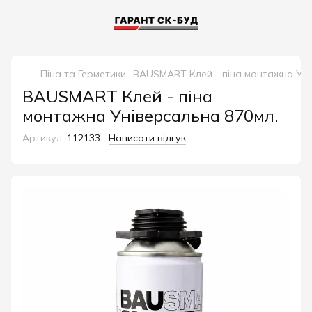
Піна та Герметики
BAUSMART Клей - піна монтажна Унів
BAUSMART Клей - піна
монтажна Універсальна 870мл.
Артикул:
112133
Написати відгук