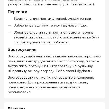
універсального застосування (ручна і під пістолет).
Переваги
Ефективна для монтажу теплоізоляційних плит.
Забезпечує відмінну тепло- і шумоізоляцію.
Зберігає еластичність протягом всього терміну
експлуатації, а після повного засихання може бути
поштукатурена та пофарбована.
Застосування
Застосовується для приклеювання пінополістирольних
плит, плит з екструдованого пінополістиролу, а також
листів гіпсокартону, OSB і газобетону на будь-яку
мінеральну основу всередині або ззовні будівель.
Застосовувати на чистих, попередньо знежирених
поверхнях. Для прискорення затвердіння зони,
поверхню можна попередньо зволожити з
розпилювача.
Відгуки