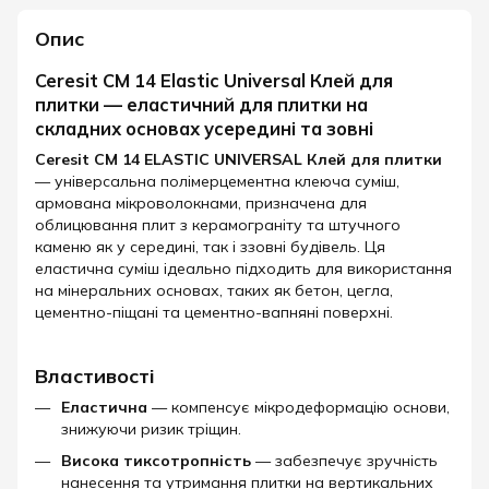
Опис
Ceresit CM 14 Elastic Universal Клей для
плитки — еластичний для плитки на
складних основах усередині та зовні
Ceresit СМ 14 ELASTIC UNIVERSAL Клей для плитки
— універсальна полімерцементна клеюча суміш,
армована мікроволокнами, призначена для
облицювання плит з керамограніту та штучного
каменю як у середині, так і ззовні будівель. Ця
еластична суміш ідеально підходить для використання
на мінеральних основах, таких як бетон, цегла,
цементно-піщані та цементно-вапняні поверхні.
Властивості
Еластична
— компенсує мікродеформацію основи,
знижуючи ризик тріщин.
Висока тиксотропність
— забезпечує зручність
нанесення та утримання плитки на вертикальних