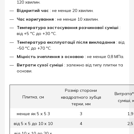
120 хвилин.
Відкритий час
: не менше 20 хвилин.
Час коригування
: не менше 10 хвилин.
Температура застосування розчинової суміші
:
від +5 °C до +30 °C.
Температура експлуатації після викладання
: від
−50 °C до +70 °C.
Міцність зчеплення з основою
: не менше 0,8 МПа.
Витрати сухої суміші
: залежно від типу плитки та
основи.
Розмір сторони
Витрата*
Плитка, см
квадратного зубця
суміші, 
терки, мм
менше як 5 х 5 3
3
1,9
від 5 х 5 до 10 х 10
4
2,5
від 10 х 10 до 20 х