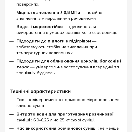
поверхнях.
Міцність зчеплення ≥ 0,8 МПа
— надійне
зчеплення з мінеральними речовинами.
Водо- і морозостійка
— ідеальна для
використання в умовах зовнішнього середовища.
Підходити до підлоги з підігрівом
—
забезпечують стабільне зчеплення при
температурних коливаннях.
Підходити для облицювання цоколів, балконів і
терас
— універсальне застосування всередині та
зовнішніх будівель.
Технічні характеристики
Тип
: полімерцементна, армована мікроволокнами
клеюча суміш.
Витрата води для приготування розчинової
суміші
: 6,0–6,25 л на 25 кг сухої суміші.
Час використання розчинової суміші
: не менше