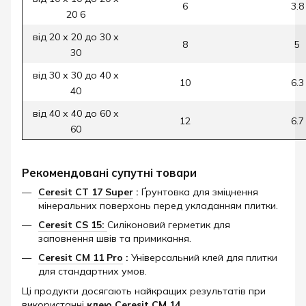
6
3.8
20 6
від 20 х 20 до 30 х
8
5
30
від 30 х 30 до 40 х
10
6.3
40
від 40 х 40 до 60 х
12
6.7
60
Рекомендовані супутні товари
Ceresit CT 17 Super
:
Ґрунтовка для зміцнення
мінеральних поверхонь перед укладанням плитки.
Ceresit CS 15:
Силіконовий герметик для
заповнення швів та примикання.
Ceresit CM 11 Pro
:
Універсальний клей для плитки
для стандартних умов.
Ці продукти досягають найкращих результатів при
використанні
клею Ceresit CM 14.