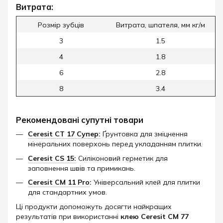
Витрата:
Розмір зубців
Витрата, шпателя, мм кг/м
3
1.5
4
1.8
6
2.8
8
3.4
Рекомендовані супутні товари
Ceresit CT 17 Супер:
Ґрунтовка для зміцнення
мінеральних поверхонь перед укладанням плитки.
Ceresit CS 15:
Силіконовий герметик для
заповнення швів та примикань.
Ceresit CM 11 Pro
:
Універсальний клей для плитки
для стандартних умов.​
Ці продукти допоможуть досягти найкращих
результатів при використанні
клею Ceresit CM 77