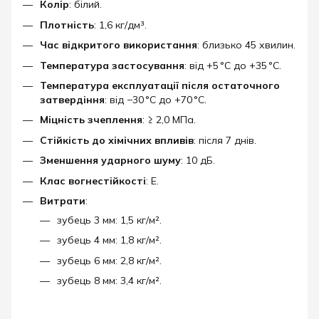
Колір
: білий.
Плотність
: 1,6 кг/дм³.
Час відкритого використання
: близько 45 хвилин.
Температура застосування
: від +5 °C до +35 °C.
Температура експлуатації після остаточного
затвердіння
: від −30 °C до +70 °C.
Міцність зчеплення
: ≥ 2,0 МПа.
Стійкість до хімічних впливів
: після 7 днів.
Зменшення ударного шуму
: 10 дБ.
Клас вогнестійкості
: E.
Витрати
:
зубець 3 мм: 1,5 кг/м².
зубець 4 мм: 1,8 кг/м².
зубець 6 мм: 2,8 кг/м².
зубець 8 мм: 3,4 кг/м².