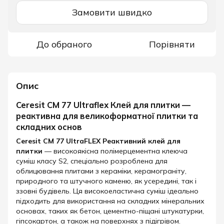
Замовити швидко
До обраного
Порівняти
Опис
Ceresit CM 77 Ultraflex Клей для плитки —
реактивна для великоформатної плитки та
складних основ
Ceresit CM 77 UltraFLEX Реактивний клей для
плитки
— високоякісна полімерцементна клеюча
суміш класу S2, спеціально розроблена для
облицювання плитами з кераміки, керамограніту,
природного та штучного каменю, як усередині, так і
ззовні будівель. Ця високоеластична суміш ідеально
підходить для використання на складних мінеральних
основах, таких як бетон, цементно-піщані штукатурки,
гіпсокартон, а також на поверхнях з підігрівом.