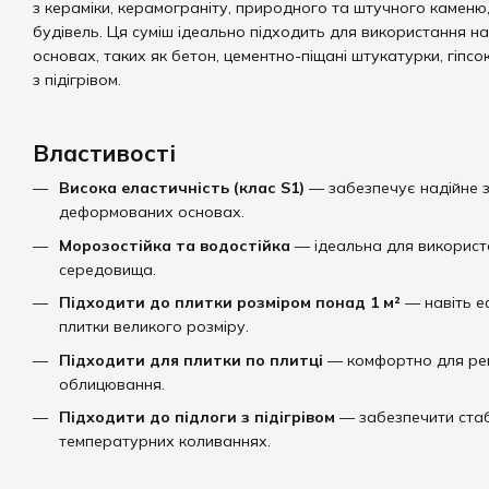
з кераміки, керамограніту, природного та штучного каменю, я
будівель. Ця суміш ідеально підходить для використання н
основах, таких як бетон, цементно-піщані штукатурки, гіпс
з підігрівом.
Властивості
Висока еластичність (клас S1)
— забезпечує надійне з
деформованих основах.
Морозостійка та водостійка
— ідеальна для використ
середовища.
Підходити до плитки розміром понад 1 м²
— навіть е
плитки великого розміру.
Підходити для плитки по плитці
— комфортно для ре
облицювання.
Підходити до підлоги з підігрівом
— забезпечити стаб
температурних коливаннях.