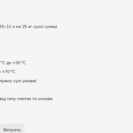
.
8,5–11 л на 25 кг сухої суміші.
 °C до +30 °C.
о +70 °C.
тряно-сухі умови).
від типу плитки та основи.
Витрати,