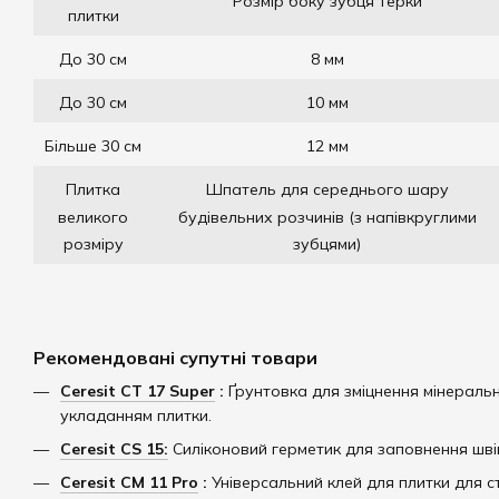
Розмір боку зубця терки
плитки
До 30 см
8 мм
До 30 см
10 мм
Більше 30 см
12 мм
Плитка
Шпатель для середнього шару
великого
будівельних розчинів (з напівкруглими
розміру
зубцями)
Рекомендовані супутні товари
Ceresit CT 17 Super
:
Ґрунтовка для зміцнення мінераль
укладанням плитки.
Ceresit CS 15:
Силіконовий герметик для заповнення шві
Ceresit CM 11 Pro
:
Універсальний клей для плитки для с