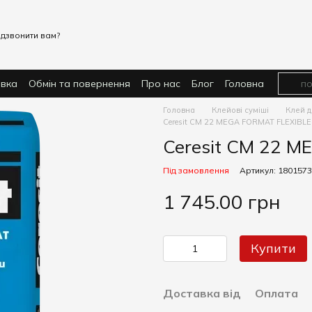
дзвонити вам?
авка
Обмін та повернення
Про нас
Блог
Головна
Головна
Клейові суміші
Клей д
Ceresit CM 22 MEGA FORMAT FLEXIBLE
Ceresit CM 22 
Під замовлення
Артикул: 1801573
1 745.00 грн
Купити
Доставка від
Оплата