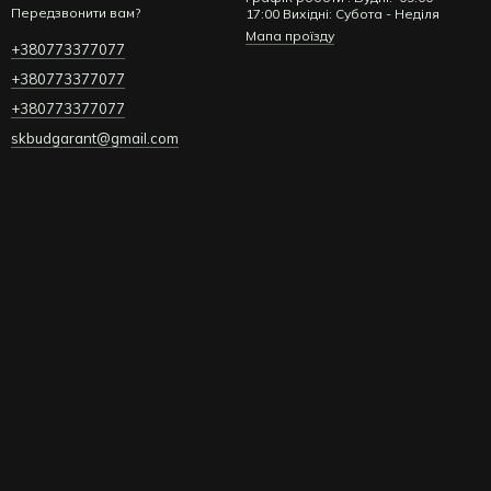
Передзвонити вам?
17:00 Вихідні: Субота - Неділя
Мапа проїзду
+380773377077
+380773377077
+380773377077
skbudgarant@gmail.com