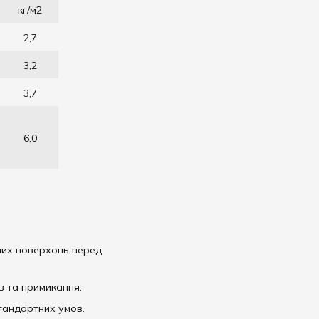
кг/м2
2,7
3,2
3,7
6,0
них поверхонь перед
в та примикання.
тандартних умов.