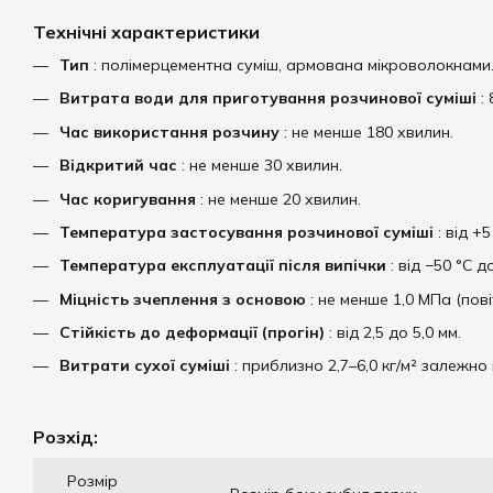
Технічні характеристики
Тип
: полімерцементна суміш, армована мікроволокнами
Витрата води для приготування розчинової суміші
: 
Час використання розчину
: не менше 180 хвилин.
Відкритий час
: не менше 30 хвилин.
Час коригування
: не менше 20 хвилин.
Температура застосування розчинової суміші
: від +5
Температура експлуатації після випічки
: від −50 °C д
Міцність зчеплення з основою
: не менше 1,0 МПа (пові
Стійкість до деформації (прогін)
: від 2,5 до 5,0 мм.
Витрати сухої суміші
: приблизно 2,7–6,0 кг/м² залежно 
Розхід:
Розмір