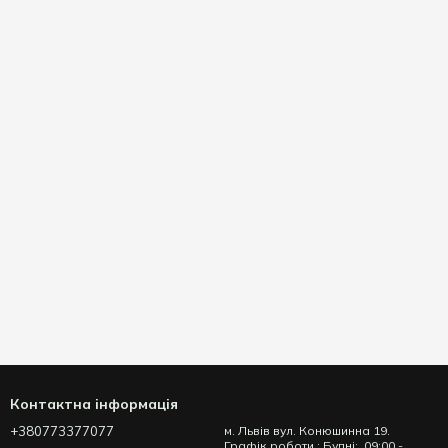
Контактна інформація
+380773377077
м. Львів вул. Конюшинна 19.
Графік роботи : Будні: 09:00 -