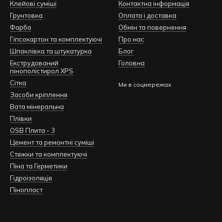
Клейові суміші
Контактна інформація
Грунтовка
Оплата і доставка
Фарба
Обмін та повернення
Гіпсокартон та комплектуючі
Про нас
Шпаклівка та штукатурка
Блог
Екструдований
Головна
пінополістирол XPS
Сітка
Ми в соцмережах
Засоби кріплення
Вата мінеральна
Плівки
OSB Плита - 3
Цемент та ремонтні суміші
Стяжки та комплектуючі
Піна та Герметики
Гідроізоляція
Пінопласт