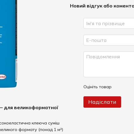
Новий відгук або комент
Оцініть товар
Надіслати
e — для великоформатної
окоеластична клеюча суміш
великого формату (понад 1 м²)