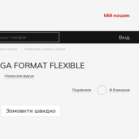
Мій кошик
Вхід
ля плитки
Клей для плитки Ceresit
MEGA FORMAT FLEXIBLE
Написати відгук
Порівняти
В бажання
Замовити швидко