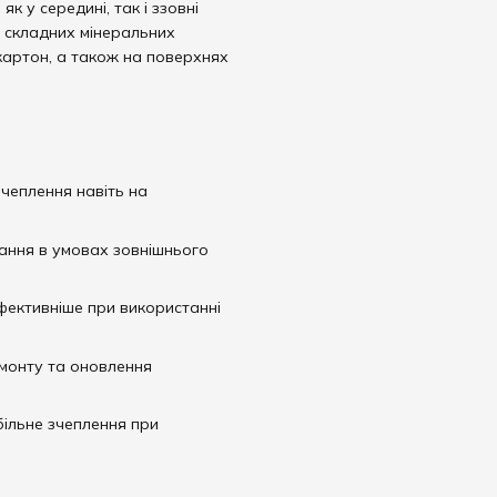
к у середині, так і ззовні
а складних мінеральних
окартон, а також на поверхнях
чеплення навіть на
ання в умовах зовнішнього
фективніше при використанні
монту та оновлення
ільне зчеплення при