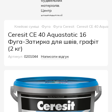
Клейові суміші
Фуга
Фуга Ceresit
Ceresit CE 40 Aquast
Ceresit CE 40 Aquastatic 16
Фуга-Затирка для швів, графіт
(2 кг)
Артикул:
0201044
Написати відгук