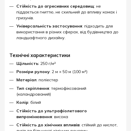
Стійкість до агресивних середовищ
: не
піддається гниттю, не схильний до впливу комах і
гризунів.
Універсальність застосування
: підходить для
використання в різних сферах, від будівництва до
ландшафтного дизайну.
Технічні характеристики
Щільність
: 250 г/м²
Розміри рулону
: 2 м × 50 м (100 м²)
Матеріал
: поліестер
Тип скріплення
: термофіксований
(каландрований)
Колір
: білий
Стійкість до ультрафіолетового
випромінювання
: висока
Стійкість до хімічних впливів
: стійкий до кислот,
лугів та більшості хімічних речовин