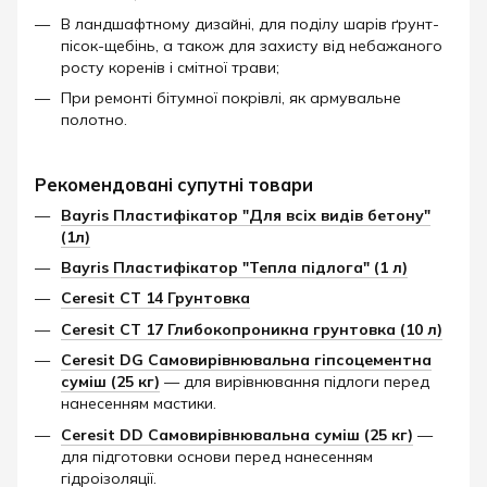
В ландшафтному дизайні, для поділу шарів ґрунт-
пісок-щебінь, а також для захисту від небажаного
росту коренів і смітної трави;
При ремонті бітумної покрівлі, як армувальне
полотно.
Рекомендовані супутні товари
Bayris Пластифікатор "Для всіх видів бетону"
(1л)
Bayris Пластифікатор "Тепла підлога" (1 л)
Ceresit СТ 14 Грунтовка
Ceresit СТ 17 Глибокопроникна грунтовка (10 л)
Ceresit DG Самовирівнювальна гіпсоцементна
суміш (25 кг)
— для вирівнювання підлоги перед
нанесенням мастики.
Ceresit DD Самовирівнювальна суміш (25 кг)
—
для підготовки основи перед нанесенням
гідроізоляції.