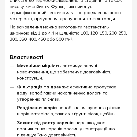
стійкість до термоокислювального старіння, а також
високу хімстійкість. Функції, які виконує
термофіксований геотекстиль – це розділення шарів
матеріалів, армування, дренування та фільтрація.
На замовлення можна виготовити геотекстиль
шириною від 1 до 4,4 м щільністю 100, 120, 150, 200, 250,
300, 350, 400, 450 або 500 г/м².
Властивості
Механічна міцність
: витримує значні
навантаження, що забезпечує довговічність
конструкцій.
Фільтрація та дренаж
: ефективно пропускає
воду, запобігаючи накопиченню вологи та
утворенню плісняви.
Розділення шарів
: запобігає змішуванню різних
шарів матеріалів, таких як ґрунт, пісок, щебінь.
Захист від росту коренів
: перешкоджає
проникненню коренів рослин у конструкції, що
підвищує їхню довговічність.