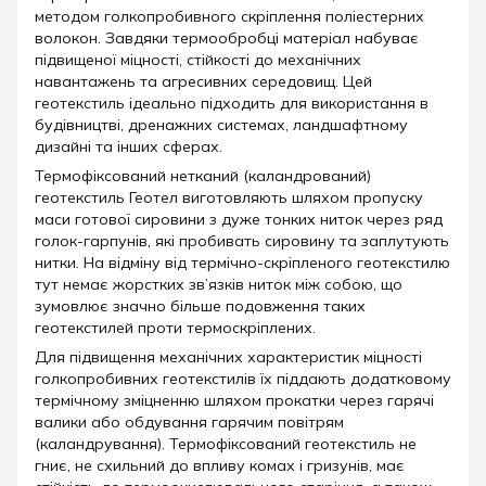
методом голкопробивного скріплення поліестерних
волокон. Завдяки термообробці матеріал набуває
підвищеної міцності, стійкості до механічних
навантажень та агресивних середовищ. Цей
геотекстиль ідеально підходить для використання в
будівництві, дренажних системах, ландшафтному
дизайні та інших сферах.
Термофіксований нетканий (каландрований)
геотекстиль Геотел виготовляють шляхом пропуску
маси готової сировини з дуже тонких ниток через ряд
голок-гарпунів, які пробивать сировину та заплутують
нитки. На відміну від термічно-скріпленого геотекстилю
тут немає жорстких зв’язків ниток між собою, що
зумовлює значно більше подовження таких
геотекстилей проти термоскріплених.
Для підвищення механічних характеристик міцності
голкопробивних геотекстилів їх піддають додатковому
термічному зміцненню шляхом прокатки через гарячі
валики або обдування гарячим повітрям
(каландрування). Термофіксований геотекстиль не
гниє, не схильний до впливу комах і гризунів, має