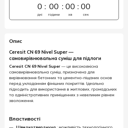
0
00
00
00
дні
години
хв
сек
Опис
Ceresit CN 69 Nivel Super —
самовирівнювальна суміш для підлоги
Ceresit CN 69 Nivel Super
— це високоякісна
самовирівнювальна суміш, призначена для
вирівнювання бетонних та цементно-піщаних основ
перед укладанням фінішних покриттів. Ідеально
підходить для використання в житлових, громадських
та адміністративних приміщеннях з невеликим рівнем
зволоження.
Властивості
Швидкотверднуча
: можливість технологічного