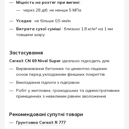
Міцність на розтяг при вигині
:
через 28 діб: не менше 5 МПа
Усадка
: не більше 0,5 мм/м
Витрата сухої суміші
: близько 1,8 кг/м² на 1 мм
товщини шару
Застосування
Ceresit CN 69 Nivel Super
ідеально підходить для:
Вирівнювання бетонних та цементно-піщаних
основ перед укладанням фінішних покриттів
Викладання підлоги з підігрівом
Робіт у житлових, громадських та адміністративних
приміщеннях з невеликим рівнем зволоження
Рекомендовані супутні товари
Грунтовка Ceresit R 777