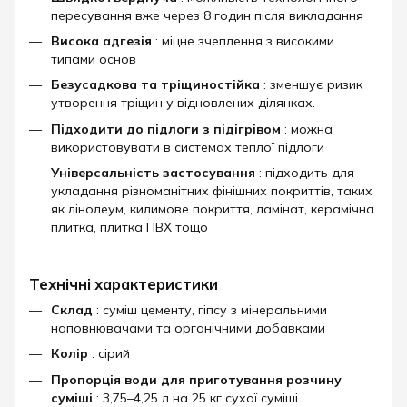
пересування вже через 8 годин після викладання
Висока адгезія
: міцне зчеплення з високими
типами основ
Безусадкова та тріщиностійка
: зменшує ризик
утворення тріщин у відновлених ділянках.
Підходити до підлоги з підігрівом
: можна
використовувати в системах теплої підлоги
Універсальність застосування
: підходить для
укладання різноманітних фінішних покриттів, таких
як лінолеум, килимове покриття, ламінат, керамічна
плитка, плитка ПВХ тощо
Технічні характеристики
Склад
: суміш цементу, гіпсу з мінеральними
наповнювачами та органічними добавками
Колір
: сірий
Пропорція води для приготування розчину
суміші
: 3,75–4,25 л на 25 кг сухої суміші.