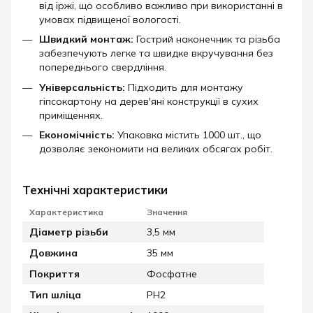
від іржі, що особливо важливо при використанні в
умовах підвищеної вологості.
Швидкий монтаж:
Гострий наконечник та різьба
забезпечують легке та швидке вкручування без
попереднього свердління.
Універсальність:
Підходить для монтажу
гіпсокартону на дерев'яні конструкції в сухих
приміщеннях.
Економічність:
Упаковка містить 1000 шт., що
дозволяє зекономити на великих обсягах робіт.
Технічні характеристики
Характеристика
Значення
Діаметр різьби
3,5 мм
Довжина
35 мм
Покриття
Фосфатне
Тип шліца
PH2