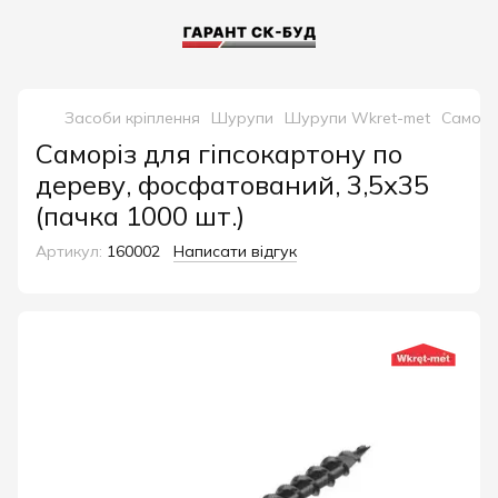
Засоби кріплення
Шурупи
Шурупи Wkret-met
Саморіз
Саморіз для гіпсокартону по
дереву, фосфатований, 3,5х35
(пачка 1000 шт.)
Артикул:
160002
Написати відгук