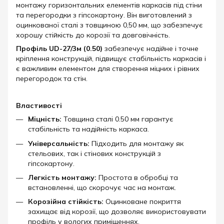
монтажу горизонтальних елементів каркасів під стіни
та перегородки з гіпсокартону. Він виготовлений з
оцинкованої сталі з товщиною 0,50 мм, що забезпечує
хорошу стійкість до корозії та довговічність.
Профіль UD-27/3м (0.50)
забезпечує надійне і точне
кріплення конструкцій, підвищує стабільність каркасів і
є важливим елементом для створення міцних і рівних
перегородок та стін.
Властивості
Міцність:
Товщина сталі 0.50 мм гарантує
стабільність та надійність каркаса.
Універсальність:
Підходить для монтажу як
стельових, так і стінових конструкцій з
гіпсокартону.
Легкість монтажу:
Простота в обробці та
встановленні, що скорочує час на монтаж.
Корозійна стійкість:
Оцинковане покриття
захищає від корозії, що дозволяє використовувати
профіль у вологих приміщеннях.​